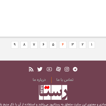
۹
۸
۷
۶
۵
۴
۳
۲
۱
تماس با ما
درباره ما
مادی و معنوی این سایت متعلق به
رستانیوز
می‌باشد و استفاده از آن با ذکر منبع ب