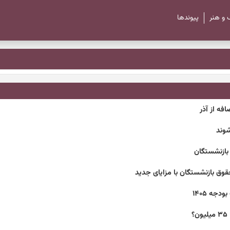
 و هنر
پیوند‌ها
شوند