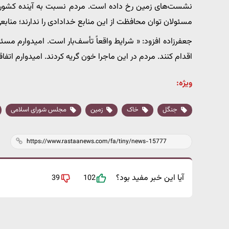
نشست‌های زمین رخ داده است. مردم نسبت به آینده کشور نا
مسئولان توان محافظت از این منابع خدادادی را ندارند؛ منابعی
جعفرزاده افزود: « شرایط واقعاً تأسف‌بار است. امیدوارم م
اقدام کنند. مردم در این ماجرا خون گریه کردند. امیدوارم اتف
ویژه:
جنگل
خاک
زمین
مجلس شورای اسلامی
آیا این خبر مفید بود؟
39
102