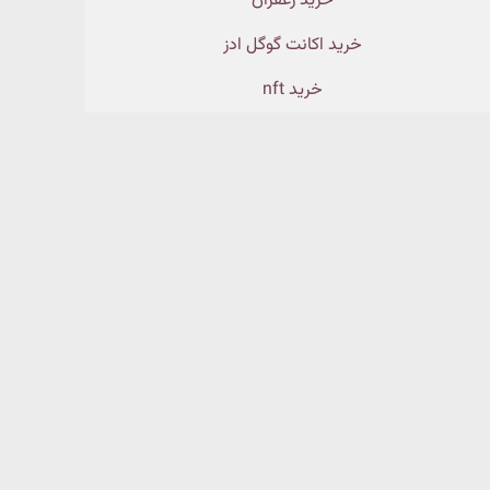
خرید زعفران
خرید اکانت گوگل ادز
خرید nft