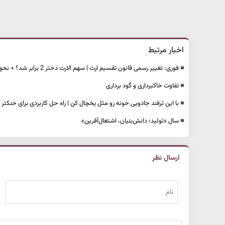
اخبار مرتبط
فوری: تغییر رسمی قانون تقسیم ارث | سهم الارث دختر 2 برابر شد؟ + نحوه محاسبه میزان سهم ارث هر یک از ورثه
تفاوت خاکبرداری و گود برداری
با این ترفند جادویی خونه رو مثل یخچال کن | راه حل کاربردی برای خنکت
سال «تولید؛ دانش‌بنیان، اشتغال‌آفرین»
ارسال نظر