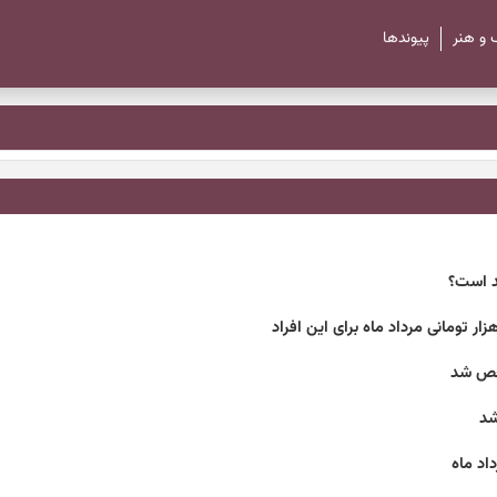
 و هنر
پیوند‌ها
ید است؟
شخص شد
شد
اد ماه