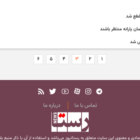
 قطع شد
ن یارانه منتظر باشند
خص شد
۶
۵
۴
۳
۲
۱
تماس با ما
درباره ما
مادی و معنوی این سایت متعلق به
رستانیوز
می‌باشد و استفاده از آن با ذکر منبع ب