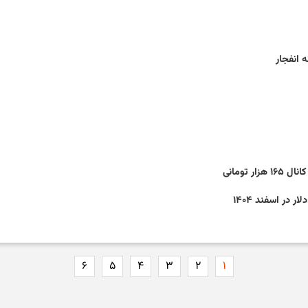
 انفجار
 تومانی
در اسفند ۱۴۰۴
۶
۵
۴
۳
۲
۱