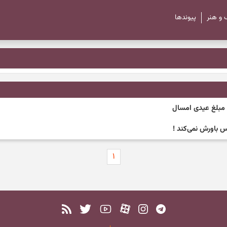
 و هنر
پیوند‌ها
س باورش نمی‌کند !
۱