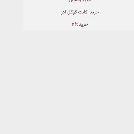
خرید زعفران
خرید اکانت گوگل ادز
خرید nft