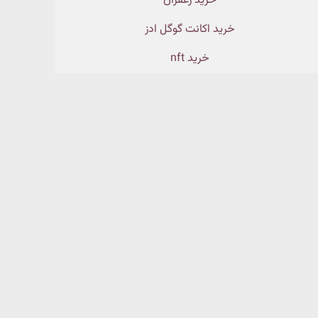
خرید زعفران
خرید اکانت گوگل ادز
خرید nft