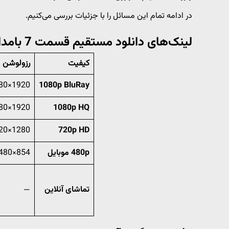
در ادامه تمام این مسائل را با جزئیات بررسی می‌کنیم.
لینک‌های دانلود مستقیم قسمت 7 بامداد خمار
کیفیت
رزولوشن
1920×1080
1080p BluRay
1920×1080
1080p HQ
1280×720
720p HD
480p موبایل
854×480
تماشای آنلاین
—