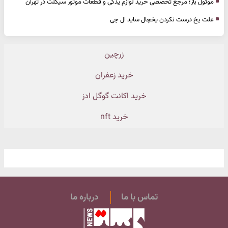
موتول باز؛ مرجع تخصصی خرید لوازم یدکی و قطعات موتور سیکلت در تهران
علت یخ درست نکردن یخچال ساید ال جی
زرچین
خرید زعفران
خرید اکانت گوگل ادز
خرید nft
تماس با ما
درباره ما