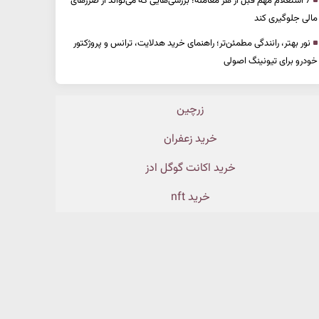
7 استعلام مهم قبل از هر معامله؛ بررسی‌هایی که می‌تواند از ضررهای
مالی جلوگیری کند
نور بهتر، رانندگی مطمئن‌تر؛ راهنمای خرید هدلایت، ترانس و پروژکتور
خودرو برای تیونینگ اصولی
زرچین
خرید زعفران
خرید اکانت گوگل ادز
خرید nft