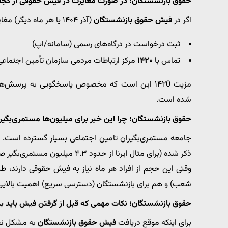
حقوق بازنشستگان؛ در صورت مغایرت در فیش حقوقی از کجا 
اگر در
فیش حقوق بازنشستگان
(آذر ۱۴۰۴ یا هر ماه دیگر) مغایرت دیدید، این دو مسیر معمولاً سریع‌تر و قابل اتکاترند:
ثبت درخواست در درگاه‌های رسمی (سامانه/اپ)
تماس با
۱۴۲۰
مرکز ارتباطات مردمی سازمان تأمین اجتماع
مزیت ۱۴۲0 این است که مخصوص پاسخگویی به پرسش‌ها و پیگیری‌های بیمه‌شدگان، کارفرمایان و
شده است.
حقوق بازنشستگان؛ چرا این خبر برای میلیون‌ها مستمری‌بگی
جامعه مستمری‌بگیران تامین اجتماعی بسیار گسترده است. د
ذکر شده (برای مثال ایرنا از حدود ۴.۳ میلیون مستمری‌بگیر صحبت کرده است).
وقتی این حجم از افراد هر ماه نیاز به فیش حقوقی دارند، ط
شعب) و هم برای بازنشستگان (دسترسی سریع) اهمیت بالایی پ
حقوق بازنشستگان؛ نکات مهمی که قبل از گرفتن فیش باید بد
برای اینکه موقع دریافت
فیش حقوق بازنشستگان
به مشکل نخ