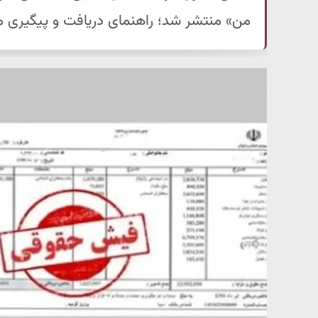
من» منتشر شد؛ راهنمای دریافت و پیگیری مغا