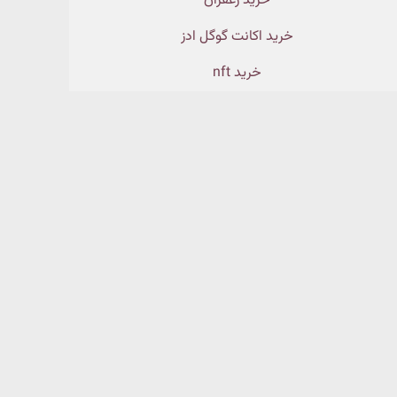
خرید زعفران
خرید اکانت گوگل ادز
خرید nft