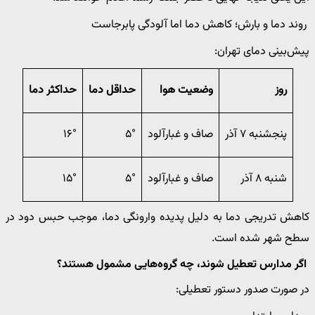
روند دما و بارش؛ کاهش دما اما آلودگی پابرجاست
پیش‌بینی دمای تهران:
روز
وضعیت هوا
حداقل دما
حداکثر دما
پنجشنبه ۷ آذر
صاف و غبارآلود
۵°
۱۶°
شنبه ۸ آذر
صاف و غبارآلود
۵°
۱۵°
کاهش تدریجی دما به دلیل پدیده وارونگی دما، موجب حبس دود در
سطح شهر شده است.
اگر مدارس تعطیل شوند، چه گروه‌هایی مشمول هستند؟
در صورت صدور دستور تعطیلی: