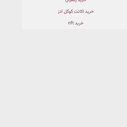
خرید زعفران
خرید اکانت گوگل ادز
خرید nft