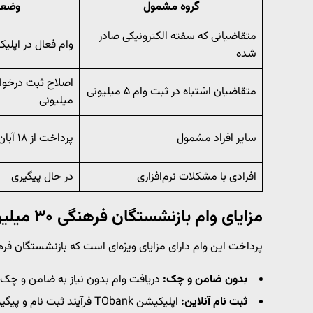
گروه مشمول
وضعی
متقاضیانی که سفته الکترونیکی صادر
وام فعال در اپلیکیشن 
شده
متقاضیان اشتباه در ثبت وام ۵ میلیونی
میلیونی
سایر افراد مشمول
پرداخت از ۱۸ آبان
افرادی با مشکلات نرم‌افزاری
در حال پیگیری
مزایای وام بازنشستگان فرهنگی ۳۰ میلیونی
پرداخت این وام دارای مزایای ویژه‌ای است که بازنشستگان فره
بدون ضامن و چک:
دریافت وام بدون نیاز به ضامن و چک ب
ثبت نام آنلاین:
اپلیکیشن TObank فرآیند ثبت نام و پیگیری وام را آسان کرده است.