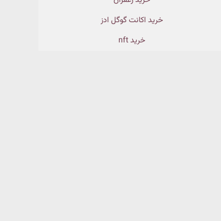
خرید زعفران
خرید اکانت گوگل ادز
خرید nft