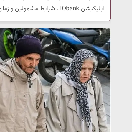
اپلیکیشن TObank، شرایط مشمولین و زمان پرداخت وام را همین حالا بخوانید