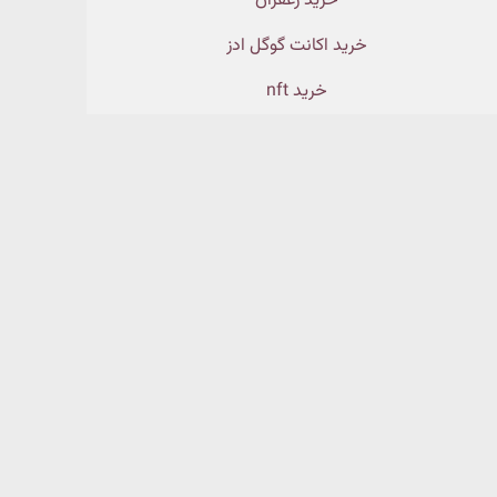
خرید زعفران
خرید اکانت گوگل ادز
خرید nft