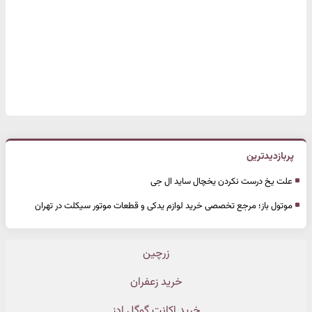
پربازدیدترین
علت یخ درست نکردن یخچال ساید ال جی
موتول باز؛ مرجع تخصصی خرید لوازم یدکی و قطعات موتور سیکلت در تهران
زرچین
خرید زعفران
خرید اکانت گوگل ادز