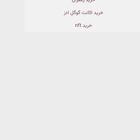
خرید زعفران
خرید اکانت گوگل ادز
خرید nft