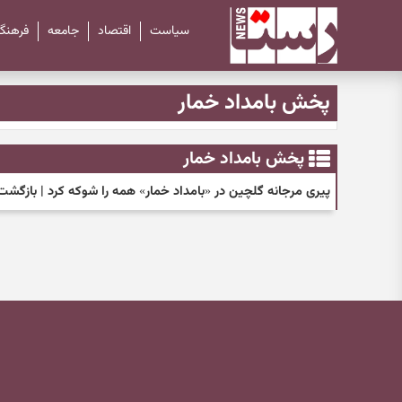
سیاست
اقتصاد
جامعه
فرهنگ
پخش بامداد خمار
پخش بامداد خمار
پیری مرجانه گلچین در «بامداد خمار» همه را شوکه کرد | بازگش