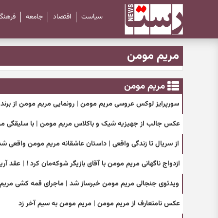
سیاست
اقتصاد
جامعه
فرهنگ
مریم مومن
مریم مومن
سورپرایز لوکس عروسی مریم مومن | رونمایی مریم مومن از برند
عکس جالب از جهیزیه شیک و باکلاس مریم مومن | با سلیقگی مریم
از سریال تا زندگی واقعی | داستان عاشقانه مریم مومن واقعی شد
ازدواج ناگهانی مریم مومن با آقای بازیگر شوکه‌مان کرد ! | عقد آر
ویدئوی جنجالی مریم مومن خبرساز شد | ماجرای قمه کشی مریم
عکس نامتعارف از مریم مومن | مریم مومن به سیم آخر زد