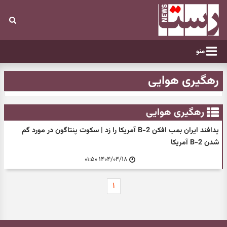
منو
رهگیری هوایی
رهگیری هوایی
پدافند ایران بمب افکن B-2 آمریکا را زد | سکوت پنتاگون در مورد گم
شدن B-2 آمریکا
۱۴۰۴/۰۴/۱۸ ۰۱:۵۰
۱