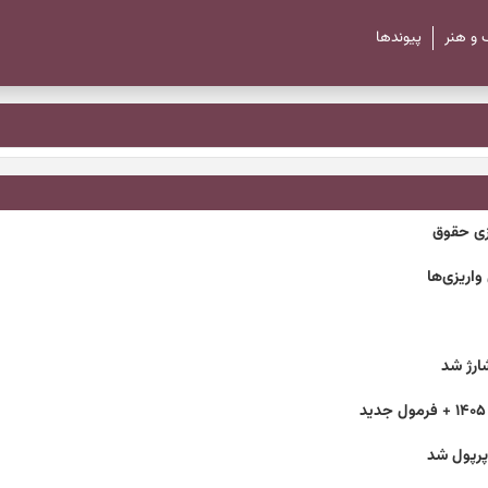
 و هنر
پیوند‌ها
زی حقوق
پرپول شد