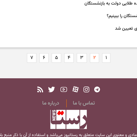
تگان را ببینیم؟
۷
۶
۵
۴
۳
۲
۱
تماس با ما
درباره ما
مادی و معنوی این سایت متعلق به
رستانیوز
می‌باشد و استفاده از آن با ذکر منبع ب