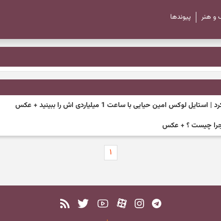
 و هنر
پیوند‌ها
اجرا چیست ؟ + عکس
۱