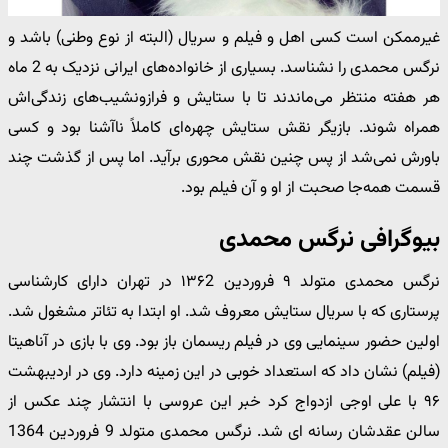
غیرممکن است کسی اهل و فیلم و سریال (البته از نوع وطنی) باشد و
نرگس محمدی را نشناسد. بسیاری از خانواده‌های ایرانی نزدیک به 2 ماه
هر هفته منتظر می‌ماندند تا با ستایش و فرازونشیب‌های زندگی‌اش
همراه شوند. بازیگر نقش ستایش چهره‌ای کاملاً ناآشنا بود و کسی
باورش نمی‌شد از پس چنین نقش محوری برآید. اما پس از گذشت چند
قسمت همه‌جا صحبت از او و آن فیلم بود.
بیوگرافی نرگس محمدی
نرگس محمدی متولد ۹ فروردین ۱۳۶2 در تهران دارای کارشناسی
پرستاری که با سریال ستایش معروف شد. او ابتدا به تئاتر مشغول شد.
اولین حضور سینمایی وی در فیلم ریسمان باز بود. وی با بازی در آناهیتا
(فیلم) نشان داد که استعداد خوبی در این زمینه دارد. وی در اردیبهشت
۹۶ با علی اوجی ازدواج کرد خبر این عروسی با انتشار چند عکس از
سالن عقدشان رسانه ای شد. نرگس محمدی متولد 9 فروردین 1364