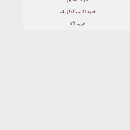
خرید زعفران
خرید اکانت گوگل ادز
خرید nft