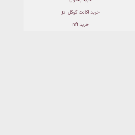
خرید زعفران
خرید اکانت گوگل ادز
خرید nft