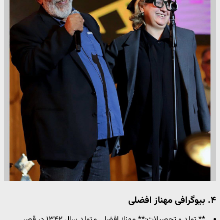
۴. بیوگرافی مهناز افضلی
** تولد و تحصیلات:** مهناز افضلی متولد سال ۱۳۴۲ در قصر