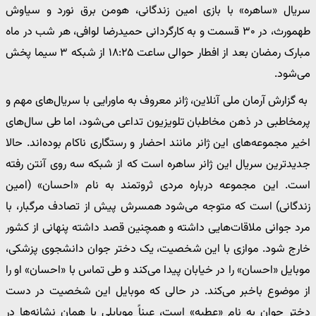
سریال «ساهره» با بازی امین زندگانی، هومن برق نورد و سیاوش
طهمورث، در ۳۰ قسمت و به کارگردانی حمیدرضا لوافی، هر شب در ماه
مبارک رمضان بعد از افطار حوالی ساعت ۱۸:۲۵ از شبکه ۳ سیما پخش
می‌شود.
به گزارش آرمان ملی آنلاین، ژانر معروف به ماورایی با سریال‌های مهم و
پرمخاطبی در ذهن مخاطبان تلویزیون تداعی می‌شود، اما طی سال‌های
اخیر مجموعه‌های این ژانر مانند احضار و رستگاری ناکام بوده‌اند. حالا
جدیدترین سریال این ژانر ساهره است که از شبکه سه روی آنتن رفته
است. این مجموعه درباره مردی ثروتمند به نام «احسان» (امین
زندگانی) است که متوجه می‌شود همسرش پیش از تصادف مرگبار، با
مرد جوانی ملاقات‌هایی داشته و همچنین قصد داشته پنهانی از کشور
خارج شود. موازی با این شخصیت، یک دختر جوان دانشجوی پزشکی،
موبایل «احسان» را در خیابان پیدا می‌کند و طی تماس با «احسان» او را
از موضوع باخبر می‌کند. در حالی که موبایل این شخصیت در دست
دختر جوان به نام «عطیه» است، عیناً موبایلی با همان نشانه‌ها در