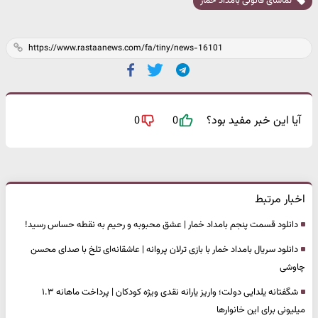
تماشای قانونی بامداد خمار
آیا این خبر مفید بود؟
0
0
اخبار مرتبط
دانلود قسمت پنجم بامداد خمار | عشق محبوبه و رحیم به نقطه حساس رسید!
دانلود سریال بامداد خمار با بازی ترلان پروانه | عاشقانه‌ای تلخ با صدای محسن
چاوشی
شگفتانه یلدایی دولت؛ واریز یارانه نقدی ویژه کودکان | پرداخت ماهانه ۱.۳
میلیونی برای این خانوارها