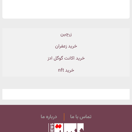
زرچین
خرید زعفران
خرید اکانت گوگل ادز
خرید nft
تماس با ما
درباره ما