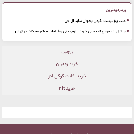
پربازدیدترین
علت یخ درست نکردن یخچال ساید ال جی
موتول باز؛ مرجع تخصصی خرید لوازم یدکی و قطعات موتور سیکلت در تهران
زرچین
خرید زعفران
خرید اکانت گوگل ادز
خرید nft