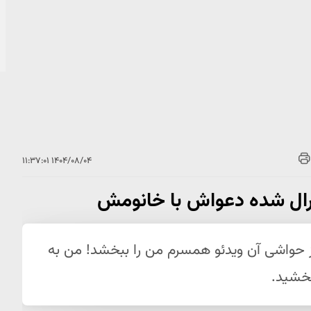
۱۴۰۴/۰۸/۰۴ ۱۱:۳۷:۰۱
رال شده دعواش با خانومش
 حواشی آن ویدئو همسرم من را ببخشد! من به
بخشید.