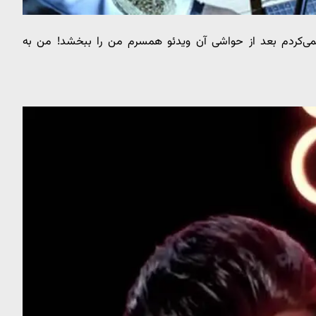
ی‌کردم بعد از حواشی آن ویدئو همسرم من را ببخشد! من به