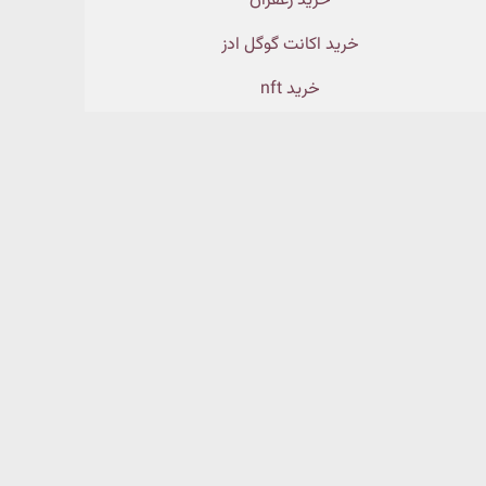
خرید زعفران
خرید اکانت گوگل ادز
خرید nft