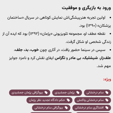
ورود به بازیگری و موفقیت
اولین تجربه هنرپیشگی‌اش نمایش کوتاهی در سریال «ساختمان
پزشکان» (۱۳۹۰) بود.
نقطه عطف او، مجموعه تلویزیونی «پژمان» (۱۳۹۲) بود که ایده آن از
زندگی شخصی او شکل گرفت.
سپس در سینما حضور یافت، در آثاری چون
خوب، بد، جلف
،
علف‌زار
،
شیشلیک
،
بی مادر
و
تگزاس
ایفای نقش کرد و نامزد جوایز
مهم شد.
ویژه:
سام درخشانی
پژمان جمشیدی
بیوگرافی پژمان جمشیدی
سام درخشانی واکنش
حکم دادگاه تجدید نظر پژمان
افشاگری سام درخشانی
بیوگرافی سام درخشانی