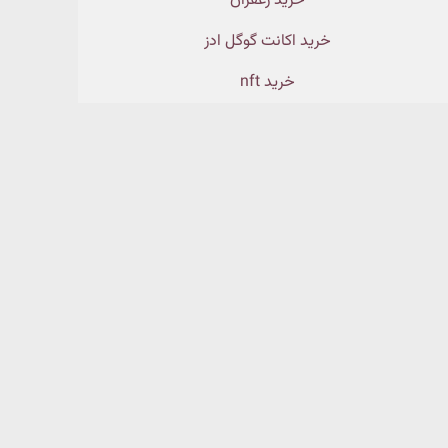
خرید زعفران
خرید اکانت گوگل ادز
خرید nft