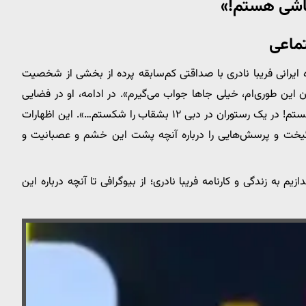
حاشی هستم!»
تماعی
ده ایرانی فریبا نادری با صداقتی کم‌سابقه پرده از بخشی از شخصیت
ن طوری‌ام، خیلی جاها جواب می‌گیرم». در ادامه، او در فضایی
آزادتر از همیشه اعتراف کرد که «من خیلی عصبی و فحشی هستم! در یک رستوران در دبی ۱۲ بشقاب را شکستم…». این اظهارات
انگیخت و پرسش‌هایی را درباره آنچه پشت این خشم و عصبانیت و
م به زندگی و کارنامه فریبا نادری؛ از بیوگرافی تا آنچه درباره این