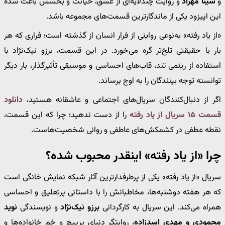
و
سینا مهراد
و روایت چندلایه‌ای از عشق، خیانت و بخشش باعث شده
این اپیزود یکی از ماندگارترین قسمت‌های مجموعه باشد.
«از یاد رفته» به‌نوعی روایتی از فرار انسان از گذشته است؛ فراری که هر
بار با حقیقتی تلخ‌تر گره می‌خورد. در این قسمت، برزو نیک‌نژاد با
استفاده از ریتمی تند، قاب‌های احساسی و موسیقی تأثیرگذار، بار دیگر
توانسته توجه بینندگان را به اوج برساند.
اگر از دنبال‌کنندگان سریال‌های اجتماعی و عاشقانه هستید،
دانلود
قسمت ۱۵ سریال از یاد رفته
را از دست ندهید؛ چرا که این قسمت،
نقطه عطفی در کشمکش‌های عاطفی و روانی شخصیت‌هاست.
چرا «از یاد رفته» اینقدر محبوب شده؟
سریال «از یاد رفته» یکی از پرطرفدارترین آثار شبکه نمایش خانگی است
که هر هفته دوشنبه‌ها، مخاطبانش را با داستانی پرتعلیق و احساسی
همراه می‌کند. این سریال به کارگردانی
برزو نیک‌نژاد
و نویسندگی
نوید
محمودی و مهدی اسدزاده
، روایتگر دنیای پرپیچ و خم خانواده‌ها و