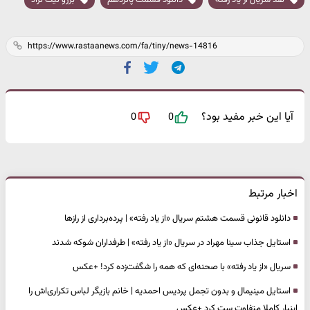
نقد سریال از یاد رفته
دانلود قسمت پانزدهم
برزو نیک نژاد
آیا این خبر مفید بود؟
0
0
اخبار مرتبط
دانلود قانونی قسمت هشتم سریال «از یاد رفته» | پرده‌برداری از رازها
استایل جذاب سینا مهراد در سریال «از یاد رفته» | طرفداران شوکه شدند
سریال «از یاد رفته» با صحنه‌ای که همه را شگفت‌زده کرد! +عکس
استایل مینیمال و بدون تجمل پردیس احمدیه | خانم بازیگر لباس تکراری‌اش را
اینبار کاملا متفاوت ست کرد +عکس