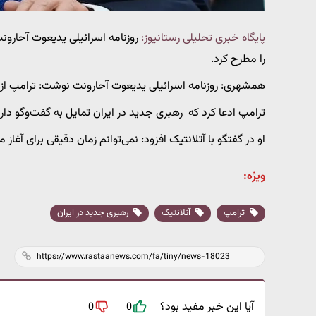
پایگاه خبری تحلیلی رستانیوز:
روزنامه اسرائیلی یدیعوت آحارون
را مطرح کرد.
همشهری: روزنامه اسرائیلی یدیعوت آحارونت نوشت: ترامپ از ط
ترامپ ادعا کرد که رهبری جدید در ایران تمایل به گفت‌وگو دا
او در گفتگو با آتلانتیک افزود: نمی‌توانم زمان دقیقی برای آغاز م
ویژه:
ترامپ
آتلانتیک
رهبری جدید در ایران
آیا این خبر مفید بود؟
0
0