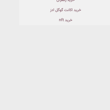
خرید زعفران
خرید اکانت گوگل ادز
خرید nft