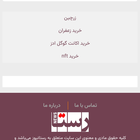
زرچین
خرید زعفران
خرید اکانت گوگل ادز
خرید nft
تماس با ما
درباره ما
کلیه حقوق مادی و معنوی این سایت متعلق به
رستانیوز
می‌باشد و