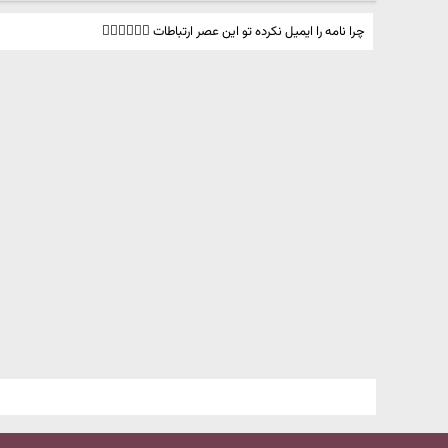
چرا نامه را ایمیل نکرده تو این عصر ارتباطات 🤦‍♂️🤦‍♂️🤦‍♂️