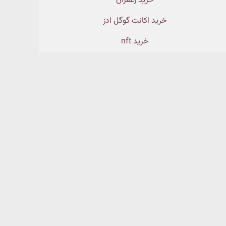
خرید زعفران
خرید اکانت گوگل ادز
خرید nft