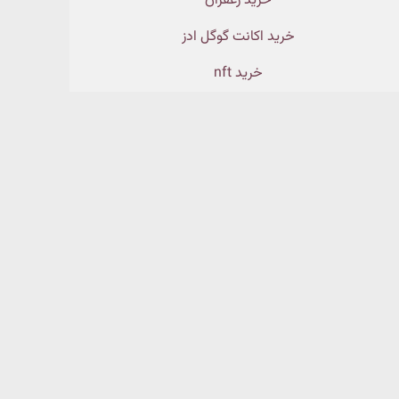
خرید زعفران
خرید اکانت گوگل ادز
خرید nft