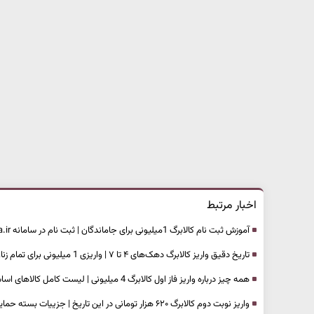
اخبار مرتبط
آموزش ثبت نام کالابرگ 1میلیونی برای جاماندگان | ثبت نام در سامانه hemayat.sfara.ir
تاریخ دقیق واریز کالابرگ دهک‌های ۴ تا ۷ | واریزی 1 میلیونی برای تمام زنان کشور
همه چیز درباره واریز فاز اول کالابرگ 4 میلیونی | لیست کامل کالاهای اساسی طرح معیشتی
واریز نوبت دوم کالابرگ ۶۲۰ هزار تومانی در این تاریخ | جزییات بسته حمایتی تازه دولت