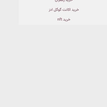
خرید زعفران
خرید اکانت گوگل ادز
خرید nft