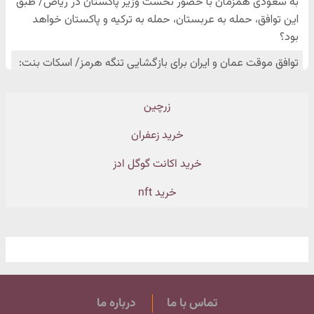
زرچین
خرید زعفران
خرید اکانت گوگل ادز
خرید nft
تماس با ما
درباره ما