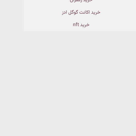
خرید زعفران
خرید اکانت گوگل ادز
خرید nft