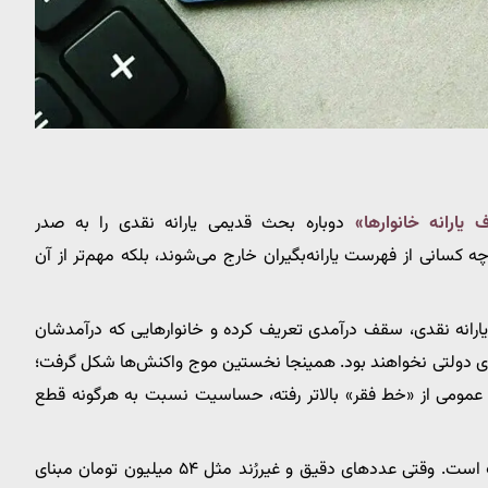
یارانه خانوارها»
دوباره بحث قدیمی یارانه نقدی را به صدر
ه کسانی از فهرست یارانه‌بگیران خارج می‌شوند، بلکه مهم‌تر از آن
انه نقدی، سقف درآمدی تعریف کرده و خانوارهایی که درآمدشان
های دولتی نخواهند بود. همینجا نخستین موج واکنش‌ها شکل گرفت؛
عمومی از «خط فقر» بالاتر رفته، حساسیت نسبت به هرگونه قطع
موضوع فقط یک عدد نیست؛ موضوع «اعتماد» و «شفافیت» است. وقتی عددهای دقیق و غیررُند مثل ۵۴ میلیون تومان مبنای