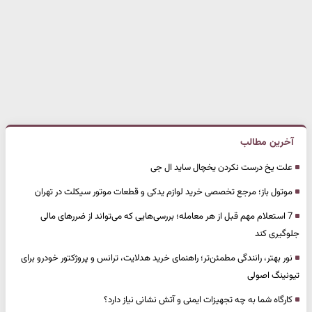
آخرین مطالب
علت یخ درست نکردن یخچال ساید ال جی
موتول باز؛ مرجع تخصصی خرید لوازم یدکی و قطعات موتور سیکلت در تهران
7 استعلام مهم قبل از هر معامله؛ بررسی‌هایی که می‌تواند از ضررهای مالی
جلوگیری کند
نور بهتر، رانندگی مطمئن‌تر؛ راهنمای خرید هدلایت، ترانس و پروژکتور خودرو برای
تیونینگ اصولی
کارگاه شما به چه تجهیزات ایمنی و آتش نشانی نیاز دارد؟