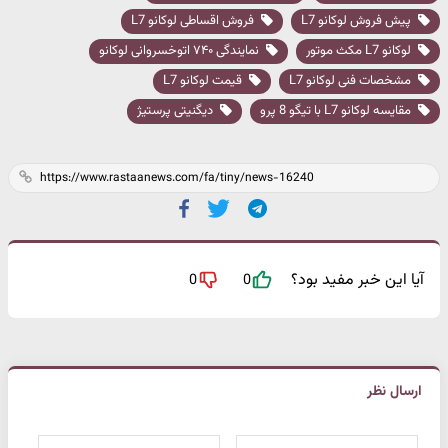
پیش فروش لوکانو L7
فروش اقساطی لوکانو L7
لوکانو L7 مکث موتور
نمایندگی ۷۴۰ اتوخسروانی لوکانو
مشخصات فنی لوکانو L7
قیمت لوکانو L7
مقایسه لوکانو L7 با تیگو 8 پرو
دیگنیتی پرستیژ
آیا این خبر مفید بود؟
0
0
ارسال نظر