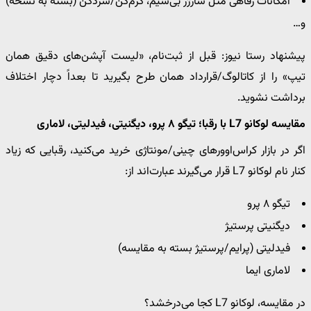
امکانات رفاهی مثل شارژر بی‌سیم، گرم‌کن/سردکن (بسته به نسخه)
و…
پیشنهاد رستا نیوز: قبل از ثبت‌نام، «لیست آپشن‌های دقیق همان
تیپ» را از کاتالوگ/قرارداد همان طرح بگیرید تا بعداً دچار اختلاف
برداشت نشوید.
مقایسه لوکانو L7 با رقبا؛ تیگو ۸ پرو، دیگنیتی، فیدلیتی، لاماری
اگر در بازار کراس‌اوورهای چینی/مونتاژی خرید می‌کنید، رقبایی که زیاد
کنار نام لوکانو L7 قرار می‌گیرند عبارت‌اند از:
تیگو ۸ پرو
دیگنیتی پرستیژ
فیدلیتی (پرایم/پرستیژ بسته به مقایسه)
لاماری ایما
در مقایسه، لوکانو L7 کجا می‌درخشد؟