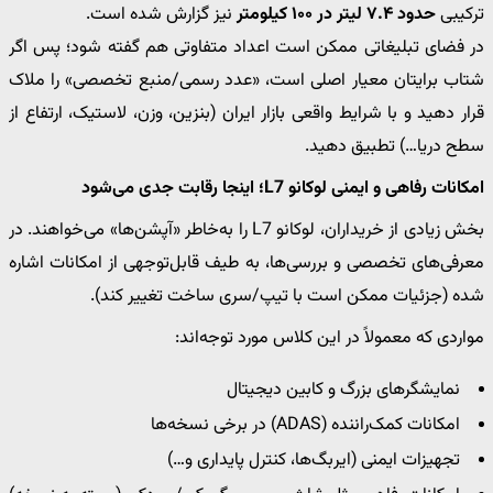
ترکیبی
حدود ۷.۴ لیتر در ۱۰۰ کیلومتر
نیز گزارش شده است.
در فضای تبلیغاتی ممکن است اعداد متفاوتی هم گفته شود؛ پس اگر
شتاب برایتان معیار اصلی است، «عدد رسمی/منبع تخصصی» را ملاک
قرار دهید و با شرایط واقعی بازار ایران (بنزین، وزن، لاستیک، ارتفاع از
سطح دریا…) تطبیق دهید.
امکانات رفاهی و ایمنی لوکانو L7؛ اینجا رقابت جدی می‌شود
بخش زیادی از خریداران، لوکانو L7 را به‌خاطر «آپشن‌ها» می‌خواهند. در
معرفی‌های تخصصی و بررسی‌ها، به طیف قابل‌توجهی از امکانات اشاره
شده (جزئیات ممکن است با تیپ/سری ساخت تغییر کند).
مواردی که معمولاً در این کلاس مورد توجه‌اند:
نمایشگرهای بزرگ و کابین دیجیتال
امکانات کمک‌راننده (ADAS) در برخی نسخه‌ها
تجهیزات ایمنی (ایربگ‌ها، کنترل پایداری و…)