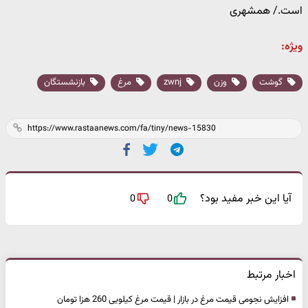
است./ همشهری
ویژه:
گوشت
وزن
zwnj
مرغ
بازنشستگان
آیا این خبر مفید بود؟
0
0
اخبار مرتبط
افزایش نجومی قیمت مرغ در بازار | قیمت مرغ کیلویی 260 هزا تومان