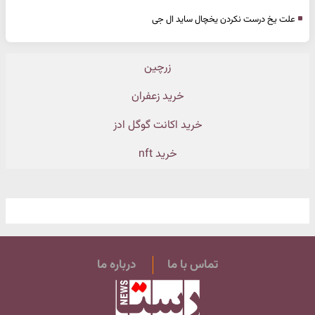
علت یخ درست نکردن یخچال ساید ال جی
زرچین
خرید زعفران
خرید اکانت گوگل ادز
خرید nft
تماس با ما
درباره ما