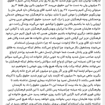
آیا وقت توایران باید بااین تورم شدید که روز به روز بدتر میشه زندکی کنیم با حقوق
۲۱ میلیونی ولی به دست ما این حقوق می‌رسد ۱۳ میلیون بااین پول فقط ۳ روز
میتوانی زندگی کنیم وحسرت ۲۷ روز را باید کشید اقای وزیرامکان دارد فیش مان یا
بهتربگویم حقوقمان را عوض کنیم تا شاید بتوانید ما فرهنگیان چه نیروهای خدماتی
وزحمتکش وچه فرهنگیان عزیز را درک کنید حسدرد حقوق کشورهای عربی وحتی
اروپایی را باید ما بکشیم بالاترین حقوق را توکشور خود می‌گیرند وزندگی راحت دور
خانواده هایشان هستن حالا ما ایرانیان وبهتربگویم فرهنگیان عزیز باید با گرفتن این
حقوق شاهد درگیری توخانواده باشیم حقیقتی هسن که باید قبول کنیم حتی درخود
فرهنگیان عزیز این گرفتن ناچیز حقوق باعث جدای خانواده ها هم شده والان هم
ادامه دارد اقای وزیر تا حالا ازخودت نپرسید که چرا دختران وپسران استخدام
می‌شوند ومشغول بکار می‌شوند چرا ازدواج نمی‌کنند بخاطر اینکه می‌ترسند به طلاق
بکشد اقای وزیر یادتان هست شما خودتان ازنسل دهی ۵۰ هستید وراحتر ازدواج
کردید صاحب منزل شدید وتابه الان به خوبی درکنار خانواده ات زندگی می‌کنید سوالم
اینه چرا الان نمیشه این جوانان ازدواج کنند سؤالش راحته بخاطر اینکه فرهنکیان ما
نمی‌توانند بخاطر اینکه برکت رفت ودیگه هیچ وقت روی خوشی را نخواهیم دید
آخرین سوالم ازشما اینه اقای وزیر اگر روزی دو میلیون کم کم خرج خانه رادرنظر
بگیرید ماهی می‌شود ۶۰ میلیون که کارمند باید این تورم شدید حقوق بگیرد تا آذرماه
فقط نفس بکشد تا ازخشنکی نمیرد ویا خدانکرده بیماری تومنزل نداشته باشد تا
بتواند بااین پول به ماه برسد آیا میشه این ۶۰ میلیون حقوق را داد به کارمندان
وفرهنگیان عزیز بله میشه چرانمیشه پس تلاش کنید تا این قشم فرهنکیان ازبین
نرفتن فوری اقدام کنید اگراین کاررا نکنید روزی خواهد رسید حتی هیچ خانواده ای
نگذارد بچه هایشان بروند درس بخوانند روزی خواهد رسید دیگه هیچ کسی تمایلی
نداشته باشند بیان استخدام آموزش پرورش بشوند ودراخرروزی خواهد رسید در این