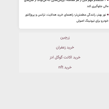
7 استعلام مهم قبل از هر معامله؛ بررسی‌هایی که می‌تواند از ضررهای
مالی جلوگیری کند
نور بهتر، رانندگی مطمئن‌تر؛ راهنمای خرید هدلایت، ترانس و پروژکتور
خودرو برای تیونینگ اصولی
زرچین
خرید زعفران
خرید اکانت گوگل ادز
خرید nft