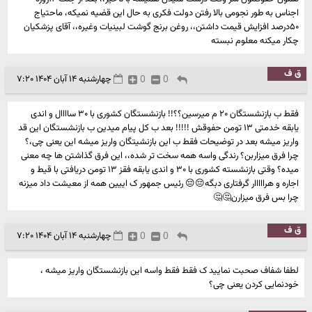
اجناس به طور نجومی بالا رفتن دولت فکری به حال این قضیه نمیکه، ماحتیاج
۵۰درصد افزایش قیمت داشتن،، روغن برنج گوشت لبینیات وغیره،، آقای پزشکیان
چکار میکنه معلوم نبسته
ق ف
0
0
چهارشنبه ۱۴ آبان ۱۴۰۴ ۷:۲۰
فقط ب بازنشستگان ۲۰ م میرسین؟؟!! بازنشستگان کشوری با ۳۰ ساااال و اندی
یابقه خدمتی ۱۳ تومن حفوقش !!!!! بعد ب کل پیام میدین ب بازنشستگان این قد
واریز میشه بعد در توضیحات فقط ب این بازنشیتگان واریز میشه این یعنی چی،؟
چرا فرق میزاربن؟ رندگی واسه همه سخت تر شده،، این فرق گذاشتن ها چه معنی
میده؟ وقتی بازنشسته کشوری با ۳۰ و اندی یابقه فقز ۱۳ تومن دریافتی با قیط و
اجاره و هرااااار گرفتاری دبگه😔😔 رئیس جمهور ک اییین همه از معیشت داد میزنه
چرا بس فرق میزارن🤔🤔
ق ف
0
0
چهارشنبه ۱۴ آبان ۱۴۰۴ ۷:۲۰
لطفا شفاف صحبت نمایید ک فقط فقط واسه این بازنشستگان واریز میشه ،
خودنمایی کردن یعنی چی؟