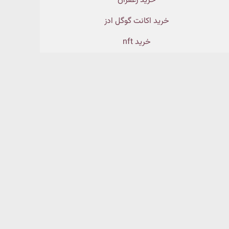
خرید زعفران
خرید اکانت گوگل ادز
خرید nft