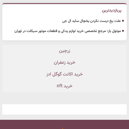
پربازدیدترین
علت یخ درست نکردن یخچال ساید ال جی
موتول باز؛ مرجع تخصصی خرید لوازم یدکی و قطعات موتور سیکلت در تهران
زرچین
خرید زعفران
خرید اکانت گوگل ادز
خرید nft